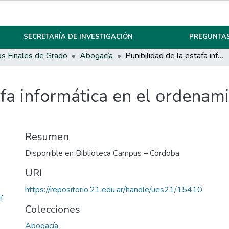
SECRETARÍA DE INVESTIGACIÓN
PREGUNTAS
os Finales de Grado
Abogacía
Punibilidad de la estafa informática en el ordenamiento jurídico argentino
afa informática en el ordenami
Resumen
Disponible en Biblioteca Campus – Córdoba
URI
https://repositorio.21.edu.ar/handle/ues21/15410
f
Colecciones
Abogacía