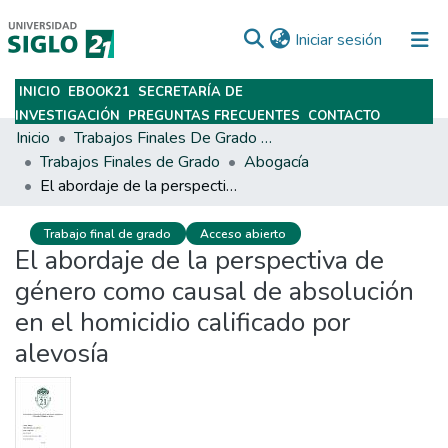
(current)
Iniciar sesión
INICIO
EBOOK21
SECRETARÍA DE
Subir
INVESTIGACIÓN
PREGUNTAS FRECUENTES
CONTACTO
Inicio
Trabajos Finales De Grado Y Posgrado
Trabajos Finales de Grado
Abogacía
El abordaje de la perspectiva de género como causal de absolución en el homicidio calificado por alevosía
Trabajo final de grado
Acceso abierto
El abordaje de la perspectiva de
género como causal de absolución
en el homicidio calificado por
alevosía