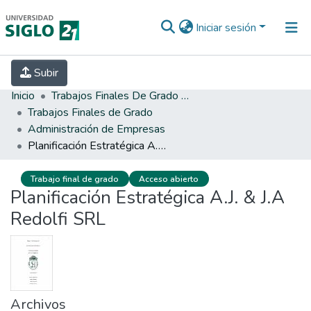
Iniciar sesión
INICIO
EBOOK21
SECRETARÍA DE
Subir
INVESTIGACIÓN
PREGUNTAS FRECUENTES
CONTACTO
Inicio
Trabajos Finales De Grado Y Posgrado
Trabajos Finales de Grado
Administración de Empresas
Planificación Estratégica A.J. & J.A Redolfi SRL
Trabajo final de grado
Acceso abierto
Planificación Estratégica A.J. & J.A
Redolfi SRL
Archivos