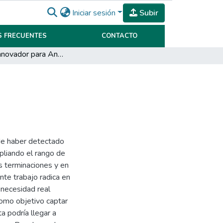
Iniciar sesión
Subir
 FRECUENTES
CONTACTO
Calzado innovador para Andreo botas
 de haber detectado
pliando el rango de
s terminaciones y en
nte trabajo radica en
a necesidad real
como objetivo captar
a podría llegar a