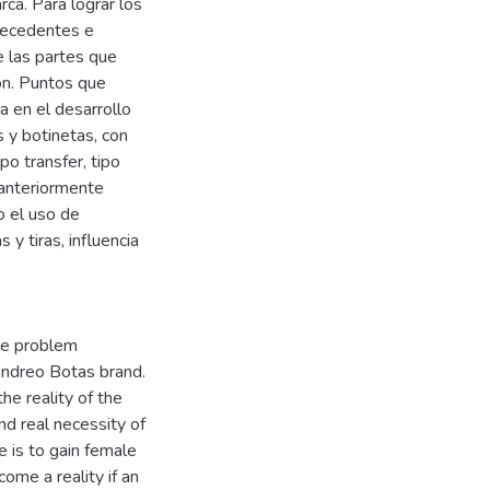
rca. Para lograr los
tecedentes e
e las partes que
ón. Puntos que
a en el desarrollo
s y botinetas, con
o transfer, tipo
 anteriormente
o el uso de
 y tiras, influencia
he problem
Andreo Botas brand.
he reality of the
nd real necessity of
 is to gain female
come a reality if an