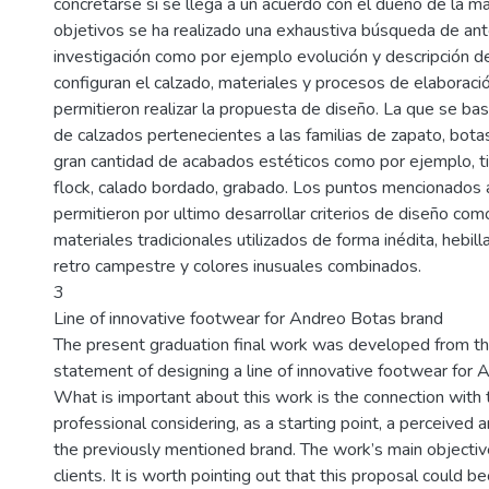
concretarse si se llega a un acuerdo con el dueño de la ma
objetivos se ha realizado una exhaustiva búsqueda de an
investigación como por ejemplo evolución y descripción d
configuran el calzado, materiales y procesos de elaboraci
permitieron realizar la propuesta de diseño. La que se bas
de calzados pertenecientes a las familias de zapato, bota
gran cantidad de acabados estéticos como por ejemplo, tip
flock, calado bordado, grabado. Los puntos mencionados
permitieron por ultimo desarrollar criterios de diseño com
materiales tradicionales utilizados de forma inédita, hebillas
retro campestre y colores inusuales combinados.
3
Line of innovative footwear for Andreo Botas brand
The present graduation final work was developed from t
statement of designing a line of innovative footwear for 
What is important about this work is the connection with t
professional considering, as a starting point, a perceived a
the previously mentioned brand. The work’s main objective
clients. It is worth pointing out that this proposal could be