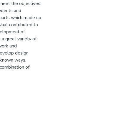
meet the objectives,
cedents and
e parts which made up
what contributed to
velopment of
 a great variety of
nwork and
develop design
 unknown ways,
 combination of