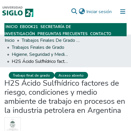
(current)
Iniciar sesión
INICIO
EBOOK21
SECRETARÍA DE
Subir
INVESTIGACIÓN
PREGUNTAS FRECUENTES
CONTACTO
Inicio
Trabajos Finales De Grado Y Posgrado
Trabajos Finales de Grado
Higiene, Seguridad y Medio Ambiente del Trabajo
H2S Ácido Sulfhídrico factores de riesgo, condiciones y medio ambiente de trabajo en procesos en la industria petrolera en Argentina
Trabajo final de grado
Acceso abierto
H2S Ácido Sulfhídrico factores de
riesgo, condiciones y medio
ambiente de trabajo en procesos en
la industria petrolera en Argentina