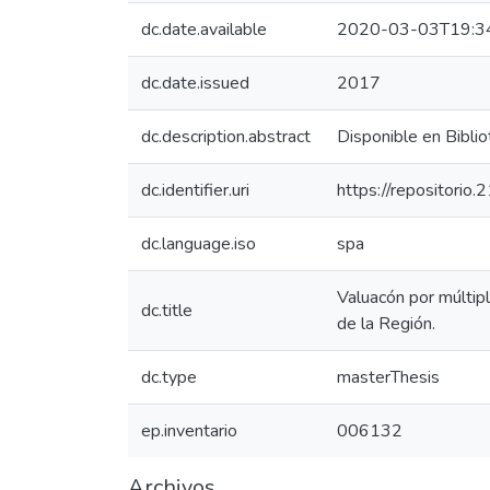
dc.date.available
2020-03-03T19:3
dc.date.issued
2017
dc.description.abstract
Disponible en Bibli
dc.identifier.uri
https://repositorio
dc.language.iso
spa
Valuacón por múltip
dc.title
de la Región.
dc.type
masterThesis
ep.inventario
006132
Archivos