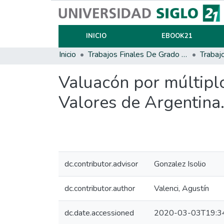
INICIO
EBOOK21
Inicio
Trabajos Finales De Grado Y Posgrado
Valuacón por múltipl
Valores de Argentina
dc.contributor.advisor
Gonzalez Isolio
dc.contributor.author
Valenci, Agustín
dc.date.accessioned
2020-03-03T19:3