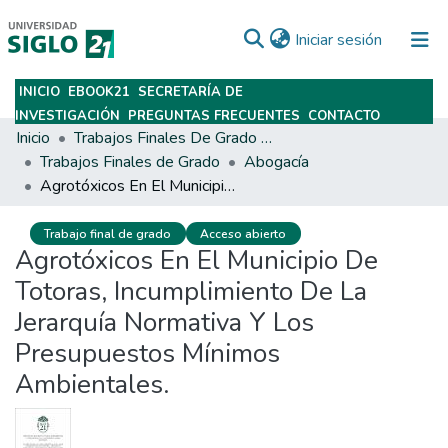
(current)
Iniciar sesión
INICIO
EBOOK21
SECRETARÍA DE
Subir
INVESTIGACIÓN
PREGUNTAS FRECUENTES
CONTACTO
Inicio
Trabajos Finales De Grado Y Posgrado
Trabajos Finales de Grado
Abogacía
Agrotóxicos En El Municipio De Totoras, Incumplimiento De La Jerarquía Normativa Y Los Presupuestos Mínimos Ambientales.
Trabajo final de grado
Acceso abierto
Agrotóxicos En El Municipio De
Totoras, Incumplimiento De La
Jerarquía Normativa Y Los
Presupuestos Mínimos
Ambientales.