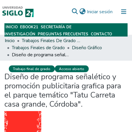
(current)
Iniciar sesión
INICIO
EBOOK21
SECRETARÍA DE
Subir
INVESTIGACIÓN
PREGUNTAS FRECUENTES
CONTACTO
Inicio
Trabajos Finales De Grado Y Posgrado
Trabajos Finales de Grado
Diseño Gráfico
Diseño de programa señalético y promoción publicitaria grafica para el parque temático "Tatu Carreta casa grande, Córdoba".
Trabajo final de grado
Acceso abierto
Diseño de programa señalético y
promoción publicitaria grafica para
el parque temático "Tatu Carreta
casa grande, Córdoba".