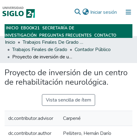
(current)
Iniciar sesión
INICIO
EBOOK21
SECRETARÍA DE
Subir
INVESTIGACIÓN
PREGUNTAS FRECUENTES
CONTACTO
Inicio
Trabajos Finales De Grado Y Posgrado
Trabajos Finales de Grado
Contador Público
Proyecto de inversión de un centro de rehabilitación neurológica.
Proyecto de inversión de un centro
de rehabilitación neurológica.
Vista sencilla de ítem
dc.contributor.advisor
Carpené
dc.contributor.author
Pellitero, Hernán Darío