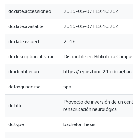
dc.date.accessioned
2019-05-07T19:40:25Z
dc.date.available
2019-05-07T19:40:25Z
dc.date.issued
2018
dc.description.abstract
Disponible en Biblioteca Campus 
dc.identifier.uri
https://repositorio.21.edu.ar/han
dc.language.iso
spa
Proyecto de inversión de un centro
dc.title
rehabilitación neurológica.
dc.type
bachelorThesis