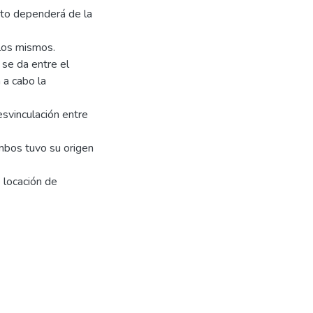
anto dependerá de la
 los mismos.
 se da entre el
a a cabo la
esvinculación entre
ambos tuvo su origen
e locación de