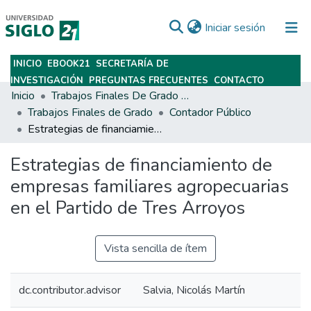
(current)
Iniciar sesión
INICIO
EBOOK21
SECRETARÍA DE
Subir
INVESTIGACIÓN
PREGUNTAS FRECUENTES
CONTACTO
Inicio
Trabajos Finales De Grado Y Posgrado
Trabajos Finales de Grado
Contador Público
Estrategias de financiamiento de empresas familiares agropecuarias en el Partido de Tres Arroyos
Estrategias de financiamiento de
empresas familiares agropecuarias
en el Partido de Tres Arroyos
Vista sencilla de ítem
dc.contributor.advisor
Salvia, Nicolás Martín