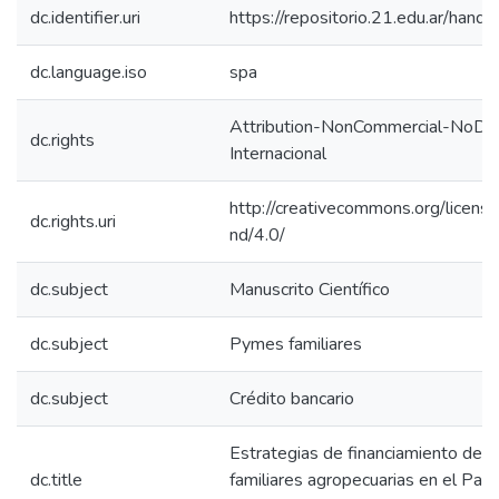
dc.identifier.uri
https://repositorio.21.edu.ar/han
dc.language.iso
spa
Attribution-NonCommercial-NoDeri
dc.rights
Internacional
http://creativecommons.org/licens
dc.rights.uri
nd/4.0/
dc.subject
Manuscrito Científico
dc.subject
Pymes familiares
dc.subject
Crédito bancario
Estrategias de financiamiento de 
dc.title
familiares agropecuarias en el Part