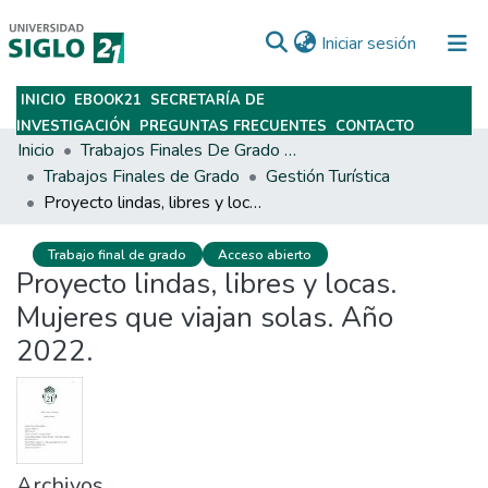
(current)
Iniciar sesión
INICIO
EBOOK21
SECRETARÍA DE
Subir
INVESTIGACIÓN
PREGUNTAS FRECUENTES
CONTACTO
Inicio
Trabajos Finales De Grado Y Posgrado
Trabajos Finales de Grado
Gestión Turística
Proyecto lindas, libres y locas. Mujeres que viajan solas. Año 2022.
Trabajo final de grado
Acceso abierto
Proyecto lindas, libres y locas.
Mujeres que viajan solas. Año
2022.
Archivos