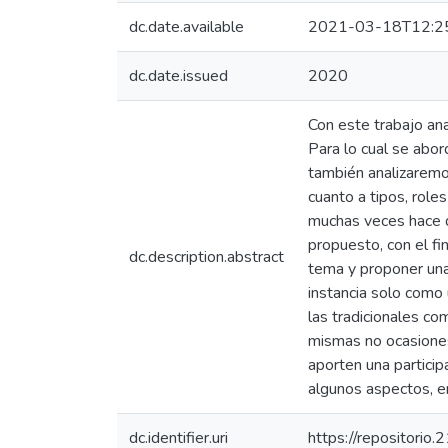
dc.date.available
2021-03-18T12:2
dc.date.issued
2020
Con este trabajo ana
Para lo cual se abor
también analizaremos
cuanto a tipos, role
muchas veces hace q
propuesto, con el fi
dc.description.abstract
tema y proponer una
instancia solo como
las tradicionales co
mismas no ocasiones
aporten una particip
algunos aspectos, en 
dc.identifier.uri
https://repositorio