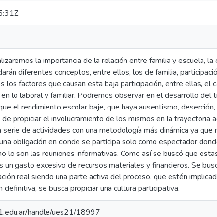
5:31Z
lizaremos la importancia de la relación entre familia y escuela, l
darán diferentes conceptos, entre ellos, los de familia, participa
 los factores que causan esta baja participación, entre ellas, el 
s en lo laboral y familiar. Podremos observar en el desarrollo del
ue el rendimiento escolar baje, que haya ausentismo, deserción, 
n de propiciar el involucramiento de los mismos en la trayectoria
 serie de actividades con una metodología más dinámica ya que
 una obligación en donde se participa solo como espectador dond
mo lo son las reuniones informativas. Como así se buscó que estas
 un gasto excesivo de recursos materiales y financieros. Se bus
ación real siendo una parte activa del proceso, que estén implic
definitiva, se busca propiciar una cultura participativa.
.21.edu.ar/handle/ues21/18997