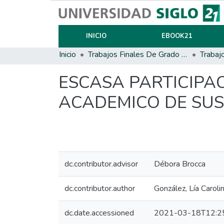
INICIO
EBOOK21
Inicio
Trabajos Finales De Grado Y Posgrado
Trabaj
ESCASA PARTICIPA
ACADEMICO DE SUS HI
dc.contributor.advisor
Débora Brocca
dc.contributor.author
González, Lía Caroli
dc.date.accessioned
2021-03-18T12:2