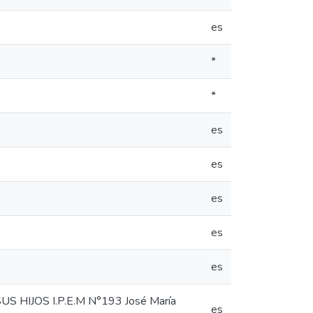
es
*
*
es
es
es
es
es
HIJOS I.P.E.M N°193 José María
es