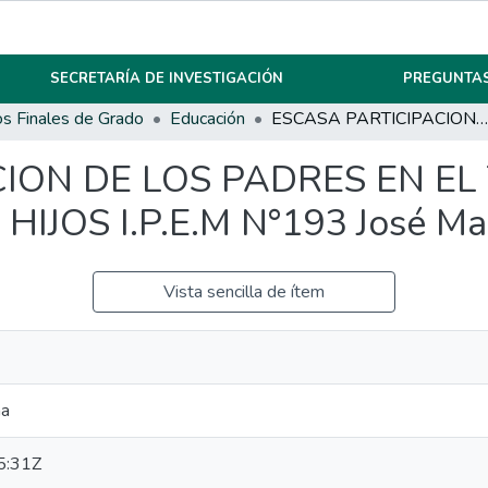
SECRETARÍA DE INVESTIGACIÓN
PREGUNTAS
os Finales de Grado
Educación
ESCASA PARTICIPACION DE LOS PADRES EN EL TRAYECTO ACADEMICO DE SUS HIJOS I.P.E.M N°193 José María Paz.
CION DE LOS PADRES EN E
JOS I.P.E.M N°193 José Mar
Vista sencilla de ítem
na
5:31Z