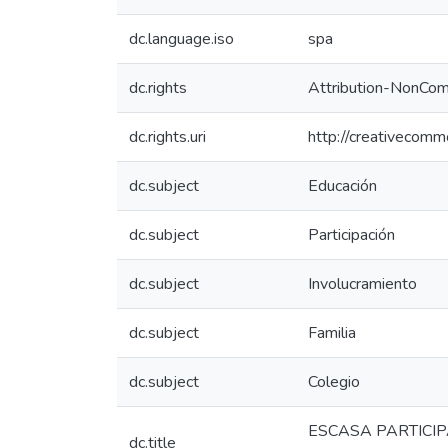
dc.language.iso
spa
dc.rights
Attribution-NonCom
dc.rights.uri
http://creativecomm
dc.subject
Educación
dc.subject
Participación
dc.subject
Involucramiento
dc.subject
Familia
dc.subject
Colegio
ESCASA PARTICIPA
dc.title