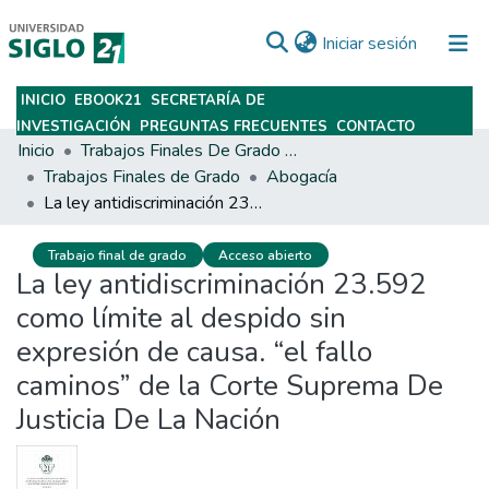
(current)
Iniciar sesión
INICIO
EBOOK21
SECRETARÍA DE
Subir
INVESTIGACIÓN
PREGUNTAS FRECUENTES
CONTACTO
Inicio
Trabajos Finales De Grado Y Posgrado
Trabajos Finales de Grado
Abogacía
La ley antidiscriminación 23.592 como límite al despido sin expresión de causa. “el fallo caminos” de la Corte Suprema De Justicia De La Nación
Trabajo final de grado
Acceso abierto
La ley antidiscriminación 23.592
como límite al despido sin
expresión de causa. “el fallo
caminos” de la Corte Suprema De
Justicia De La Nación