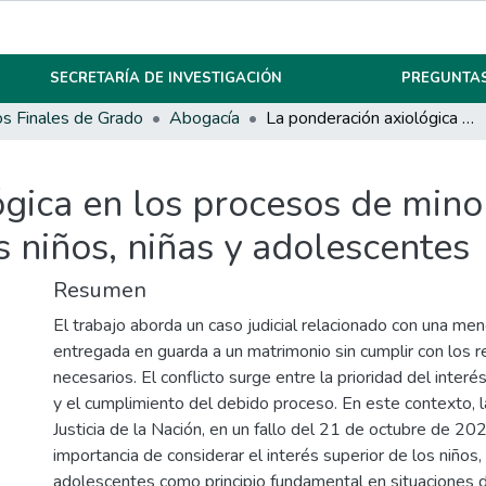
SECRETARÍA DE INVESTIGACIÓN
PREGUNTAS
os Finales de Grado
Abogacía
La ponderación axiológica en los procesos de minoridad: prioridad del interés superior de los niños, niñas y adolescentes
gica en los procesos de minor
s niños, niñas y adolescentes
Resumen
El trabajo aborda un caso judicial relacionado con una me
entregada en guarda a un matrimonio sin cumplir con los r
necesarios. El conflicto surge entre la prioridad del interés
y el cumplimiento del debido proceso. En este contexto,
Justicia de la Nación, en un fallo del 21 de octubre de 20
importancia de considerar el interés superior de los niños,
adolescentes como principio fundamental en situaciones d