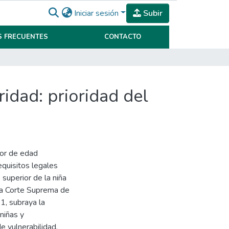
Iniciar sesión
Subir
 FRECUENTES
CONTACTO
idad: prioridad del
nor de edad
equisitos legales
 superior de la niña
 la Corte Suprema de
21, subraya la
 niñas y
e vulnerabilidad,