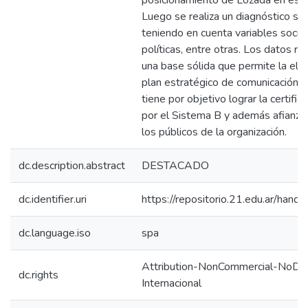
posicionamiento de Lozada en es
Luego se realiza un diagnóstico so
teniendo en cuenta variables soci
políticas, entre otras. Los datos r
una base sólida que permite la ela
plan estratégico de comunicación e
tiene por objetivo lograr la certific
por el Sistema B y además afianzar
los públicos de la organización.
dc.description.abstract
DESTACADO
dc.identifier.uri
https://repositorio.21.edu.ar/han
dc.language.iso
spa
Attribution-NonCommercial-NoDeri
dc.rights
Internacional