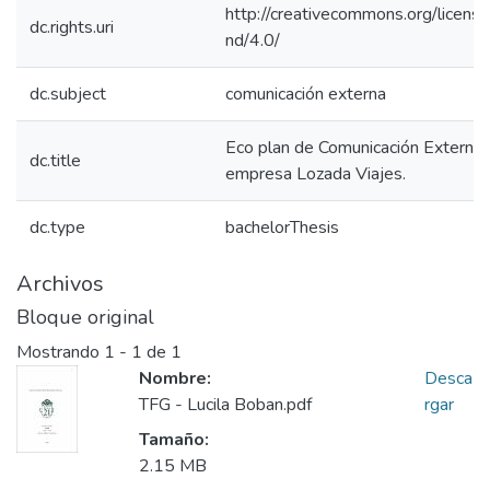
http://creativecommons.org/licens
dc.rights.uri
nd/4.0/
dc.subject
comunicación externa
Eco plan de Comunicación Externa 
dc.title
empresa Lozada Viajes.
dc.type
bachelorThesis
Archivos
Bloque original
Mostrando
1 - 1 de 1
Nombre:
Desca
TFG - Lucila Boban.pdf
rgar
Tamaño:
2.15 MB