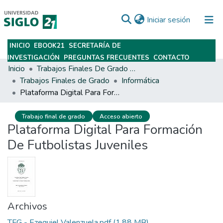
(current)
Iniciar sesión
INICIO
EBOOK21
SECRETARÍA DE
Subir
INVESTIGACIÓN
PREGUNTAS FRECUENTES
CONTACTO
Inicio
Trabajos Finales De Grado Y Posgrado
Trabajos Finales de Grado
Informática
Plataforma Digital Para Formación De Futbolistas Juveniles
Trabajo final de grado
Acceso abierto
Plataforma Digital Para Formación
De Futbolistas Juveniles
Archivos
TFG - Ezequiel Valenzuela.pdf
(1.88 MB)