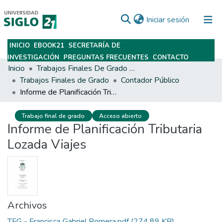
(current)
Iniciar sesión
INICIO
EBOOK21
SECRETARÍA DE
Subir
INVESTIGACIÓN
PREGUNTAS FRECUENTES
CONTACTO
Inicio
Trabajos Finales De Grado Y Posgrado
Trabajos Finales de Grado
Contador Público
Informe de Planificación Tributaria Lozada Viajes
Trabajo final de grado
Acceso abierto
Informe de Planificación Tributaria
Lozada Viajes
Archivos
TFG - Francisca Gabriel Romera.pdf
(274.89 KB)