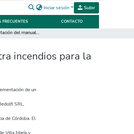
Iniciar sesión
Subir
 FRECUENTES
CONTACTO
Implementación del manual de autoprotección contra incendios para la empresa AJ & JA Redolfi SRL
ra incendios para la
plementación de un
Redolfi SRL,
cia de Córdoba. El
de Villa María y