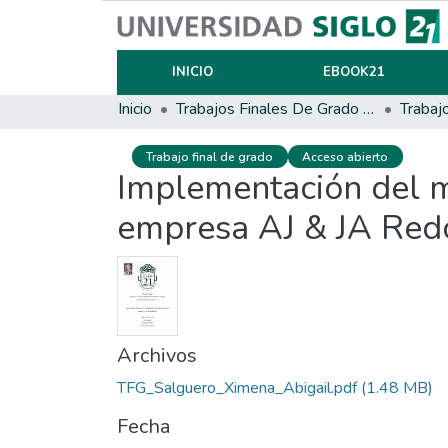
INICIO
EBOOK21
Inicio
Trabajos Finales De Grado Y Posgrado
Trabaj
Trabajo final de grado
Acceso abierto
Implementación del m
empresa AJ & JA Redo
Archivos
TFG_Salguero_Ximena_Abigail.pdf
(1.48 MB)
Fecha