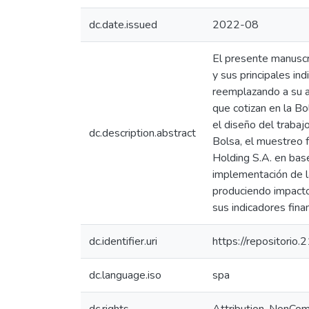
dc.date.issued
2022-08
El presente manuscri
y sus principales i
reemplazando a su a
que cotizan en la Bo
el diseño del trabaj
dc.description.abstract
Bolsa, el muestreo f
Holding S.A. en bas
implementación de la
produciendo impacto
sus indicadores fina
dc.identifier.uri
https://repositorio
dc.language.iso
spa