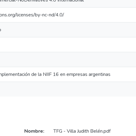
ercial-NoDerivatives 4.0 Internacional
ons.org/licenses/by-nc-nd/4.0/
o
implementación de la NIIF 16 en empresas argentinas
Nombre:
TFG - Villa Judith Belén.pdf