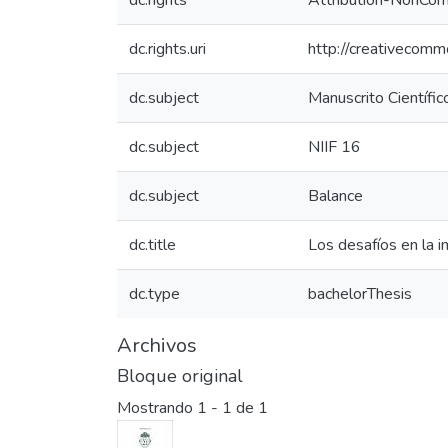
dc.rights
Attribution-NonComm
dc.rights.uri
http://creativecomm
dc.subject
Manuscrito Científic
dc.subject
NIIF 16
dc.subject
Balance
dc.title
Los desafíos en la 
dc.type
bachelorThesis
Archivos
Bloque original
Mostrando
1 - 1 de 1