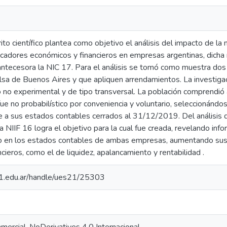
to científico plantea como objetivo el análisis del impacto de l
ndicadores económicos y financieros en empresas argentinas, dich
ntecesora la NIC 17. Para el análisis se tomó como muestra do
lsa de Buenos Aires y que apliquen arrendamientos. La investigac
o no experimental y de tipo transversal. La población comprendió
ue no probabilístico por conveniencia y voluntario, seleccionánd
e a sus estados contables cerrados al 31/12/2019. Del análisis d
 NIIF 16 logra el objetivo para la cual fue creada, revelando info
 en los estados contables de ambas empresas, aumentando sus a
ncieros, como el de liquidez, apalancamiento y rentabilidad .
.21.edu.ar/handle/ues21/25303