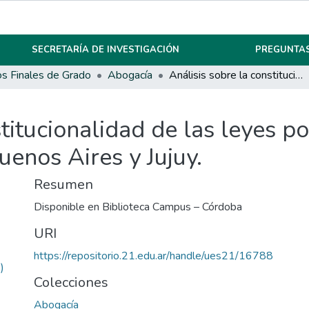
SECRETARÍA DE INVESTIGACIÓN
PREGUNTAS
os Finales de Grado
Abogacía
Análisis sobre la constitucionalidad de las leyes policiales de Córdoba, Chaco, la ciudad de Buenos Aires y Jujuy.
titucionalidad de las leyes p
uenos Aires y Jujuy.
Resumen
Disponible en Biblioteca Campus – Córdoba
URI
https://repositorio.21.edu.ar/handle/ues21/16788
)
Colecciones
Abogacía