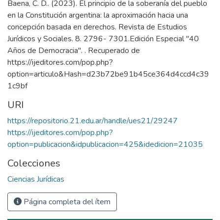
Baena, C. D.. (2023). El principio de la soberanía del pueblo
en la Constitución argentina: la aproximación hacia una
concepción basada en derechos. Revista de Estudios
Jurídicos y Sociales. 8. 2796- 7301.Edición Especial "40
Años de Democracia". . Recuperado de
https://ijeditores.com/pop.php?
option=articulo&Hash=d23b72be91b45ce364d4ccd4c39
1c9bf
URI
https://repositorio.21.edu.ar/handle/ues21/29247
https://ijeditores.com/pop.php?
option=publicacion&idpublicacion=425&idedicion=21035
Colecciones
Ciencias Jurídicas
Página completa del ítem