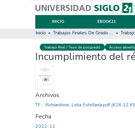
INICIO
EBOOK21
Inicio
Trabajos Finales De Grado Y Posgrado
Trabajo final / Tesis de posgrado
Acceso abiert
Incumplimiento del r
Archivos
TF - Richiardone, Leila Estefanía.pdf
(626.12 K
Fecha
2022-11