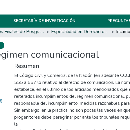
SECRETARÍA DE INVESTIGACIÓN
PREGUNTAS
Trabajos Finales de Posgrados y Maestrías
Especialidad en Derecho de Familia, Niñez y Adolescencia
o
égimen comunicacional
Resumen
El Código Civil y Comercial de la Nación (en adelante CCCN
555 a 557 lo relativo al derecho de comunicación. La norm
establece, en el último de los artículos mencionados que e
reiterados incumplimientos del régimen comunicacional, p
B)
responsable del incumplimiento, medidas razonables para 
Sin embargo, en la práctica, no son pocas las veces en qu
progenitores debe peregrinar por ante los tribunales requi
la