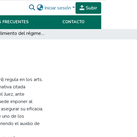
Iniciar sesión
Subir
 FRECUENTES
CONTACTO
Incumplimiento del régimen comunicacional
) regula en los arts.
ativa citada
l Juez, ante
uede imponer al
asegurar su eficacia.
e uno de los
riendo el auxilio de