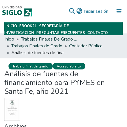
(current)
Iniciar sesión
INICIO
EBOOK21
SECRETARÍA DE
Subir
INVESTIGACIÓN
PREGUNTAS FRECUENTES
CONTACTO
Inicio
Trabajos Finales De Grado Y Posgrado
Trabajos Finales de Grado
Contador Público
Análisis de fuentes de financiamiento para PYMES en Santa Fe, año 2021
Trabajo final de grado
Acceso abierto
Análisis de fuentes de
financiamiento para PYMES en
Santa Fe, año 2021
Archivos