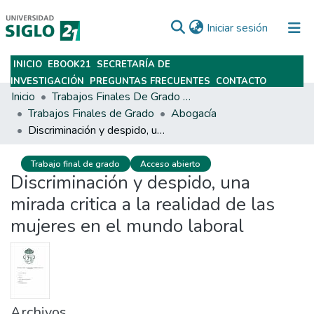
(current)
Iniciar sesión
INICIO
EBOOK21
SECRETARÍA DE
Subir
INVESTIGACIÓN
PREGUNTAS FRECUENTES
CONTACTO
Inicio
Trabajos Finales De Grado Y Posgrado
Trabajos Finales de Grado
Abogacía
Discriminación y despido, una mirada critica a la realidad de las mujeres en el mundo laboral
Trabajo final de grado
Acceso abierto
Discriminación y despido, una
mirada critica a la realidad de las
mujeres en el mundo laboral
Archivos