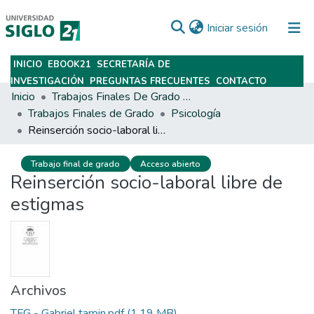
(current)
Iniciar sesión
INICIO
EBOOK21
SECRETARÍA DE
Subir
INVESTIGACIÓN
PREGUNTAS FRECUENTES
CONTACTO
Inicio
Trabajos Finales De Grado Y Posgrado
Trabajos Finales de Grado
Psicología
Reinserción socio-laboral libre de estigmas
Trabajo final de grado
Acceso abierto
Reinserción socio-laboral libre de
estigmas
Archivos
TFG - Gabriel tarpin.pdf
(1.19 MB)