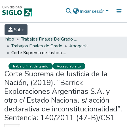
Iniciar sesión
INICIO
EBOOK21
SECRETARÍA DE
Subir
INVESTIGACIÓN
PREGUNTAS FRECUENTES
CONTACTO
Inicio
Trabajos Finales De Grado Y Posgrado
Trabajos Finales de Grado
Abogacía
Corte Suprema de Justicia de la Nación, (2019). “Barrick Exploraciones Argentinas S.A. y otro c/ Estado Nacional s/ acción declarativa de inconstitucionalidad”. Sentencia: 140/2011 (47-B)/CS1
Trabajo final de grado
Acceso abierto
Corte Suprema de Justicia de la
Nación, (2019). “Barrick
Exploraciones Argentinas S.A. y
otro c/ Estado Nacional s/ acción
declarativa de inconstitucionalidad”.
Sentencia: 140/2011 (47-B)/CS1