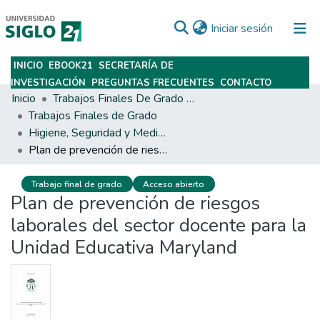
(current)
Iniciar sesión
INICIO
EBOOK21
SECRETARÍA DE
Subir
INVESTIGACIÓN
PREGUNTAS FRECUENTES
CONTACTO
Inicio
Trabajos Finales De Grado Y Posgrado
Trabajos Finales de Grado
Higiene, Seguridad y Medio Ambiente del Trabajo
Plan de prevención de riesgos laborales del sector docente para la Unidad Educativa Maryland
Trabajo final de grado
Acceso abierto
Plan de prevención de riesgos
laborales del sector docente para la
Unidad Educativa Maryland