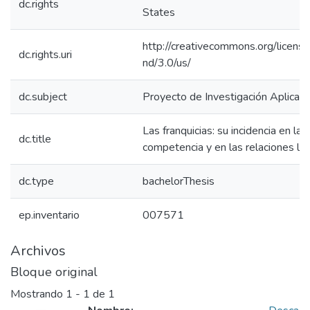
dc.rights
States
http://creativecommons.org/licens
dc.rights.uri
nd/3.0/us/
dc.subject
Proyecto de Investigación Aplicad
Las franquicias: su incidencia en la
dc.title
competencia y en las relaciones lab
dc.type
bachelorThesis
ep.inventario
007571
Archivos
Bloque original
Mostrando
1 - 1 de 1