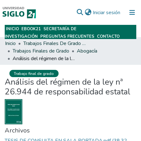
(current)
Iniciar sesión
INICIO
EBOOK21
SECRETARÍA DE
Subir
INVESTIGACIÓN
PREGUNTAS FRECUENTES
CONTACTO
Inicio
Trabajos Finales De Grado Y Posgrado
Trabajos Finales de Grado
Abogacía
Análisis del régimen de la ley nª 26.944 de responsabilidad estatal
Trabajo final de grado
Análisis del régimen de la ley nª
26.944 de responsabilidad estatal
Archivos
TESIS DE CONSULTA EN SALA PORTADA.pdf
(38.32