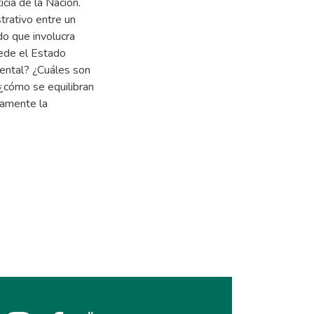
icia de la Nación.
strativo entre un
do que involucra
uede el Estado
iental? ¿Cuáles son
, ¿cómo se equilibran
namente la