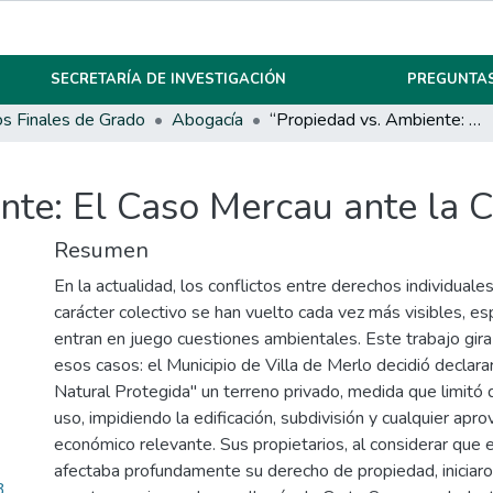
SECRETARÍA DE INVESTIGACIÓN
PREGUNTAS
os Finales de Grado
Abogacía
“Propiedad vs. Ambiente: El Caso Mercau ante la CSJN”
nte: El Caso Mercau ante la 
Resumen
En la actualidad, los conflictos entre derechos individual
carácter colectivo se han vuelto cada vez más visibles, 
entran en juego cuestiones ambientales. Este trabajo gira
esos casos: el Municipio de Villa de Merlo decidió declar
Natural Protegida" un terreno privado, medida que limitó 
uso, impidiendo la edificación, subdivisión y cualquier ap
económico relevante. Sus propietarios, al considerar que 
afectaba profundamente su derecho de propiedad, iniciaron
3