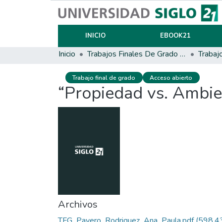
INICIO
EBOOK21
Inicio
Trabajos Finales De Grado Y Posgrado
Trabaj
Trabajo final de grado
Acceso abierto
“Propiedad vs. Ambie
Archivos
TFG_Payero_Rodriguez_Ana_Paula.pdf
(598.4