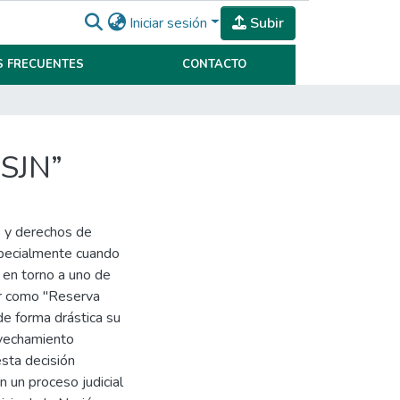
Iniciar sesión
Subir
 FRECUENTES
CONTACTO
CSJN”
es y derechos de
especialmente cuando
 en torno a uno de
ar como "Reserva
de forma drástica su
rovechamiento
esta decisión
 un proceso judicial