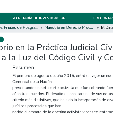
SECRETARÍA DE INVESTIGACIÓN
PREGUNTAS
Trabajos Finales de Posgrados y Maestrías
Maestría en Derecho Procesal
o
io en la Práctica Judicial Civ
a la Luz del Código Civil y C
Resumen
El primero de agosto del año 2015, entró en vigor un nuev
Comercial de la Nación,
presentando un neto corte activista que fue cobrando fuer
años transcurridos. El desafío es analizar una de sus notas
criterio más distintivas, que ha sido la incorporación de di
jurídicos procesales que han
nacido al amparo de la doctrina activista y consecuentemen