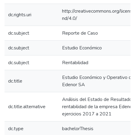
http://creativecommons.org/licens
dc.rights.uri
nd/4.0/
dc.subject
Reporte de Caso
dc.subject
Estudio Económico
dc.subject
Rentabilidad
Estudio Económico y Operativo de
dc.title
Edenor SA
Análisis del Estado de Resultados
dc.title.alternative
rentabilidad de la empresa Edenor,
ejercicios 2017 a 2021
dc.type
bachelorThesis