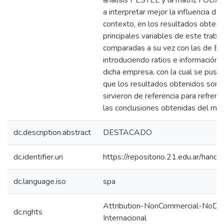
análisis PESTEL y la matriz FODA,
a interpretar mejor la influencia de
contexto, en los resultados obteni
principales variables de este traba
comparadas a su vez con las de Ed
introduciendo ratios e información 
dicha empresa, con la cual se puso
que los resultados obtenidos son s
sirvieron de referencia para refren
las conclusiones obtenidas del mi
dc.description.abstract
DESTACADO
dc.identifier.uri
https://repositorio.21.edu.ar/han
dc.language.iso
spa
Attribution-NonCommercial-NoDeri
dc.rights
Internacional