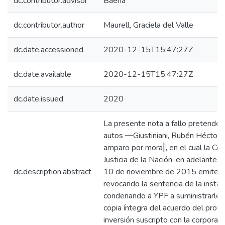
dc.contributor.advisor
Baena
dc.contributor.author
Maurell, Graciela del Valle
dc.date.accessioned
2020-12-15T15:47:27Z
dc.date.available
2020-12-15T15:47:27Z
dc.date.issued
2020
La presente nota a fallo pretende a
autos ―Giustiniani, Rubén Héctor c/
amparo por mora‖, en el cual la C
Justicia de la Nación-en adelante 
dc.description.abstract
10 de noviembre de 2015 emite p
revocando la sentencia de la instanc
condenando a YPF a suministrarle a
copia íntegra del acuerdo del proy
inversión suscripto con la corporac