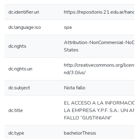
dc.identifier.uri
https://repositorio.21.edu.ar/han
dc.language.iso
spa
Attribution-NonCommercial-NoDer
dc.rights
States
http://creativecommons.org/licens
dc.rights.uri
nd/3.0/us/
dc.subject
Nota fallo
EL ACCESO A LA INFORMACIÓN
dc.title
LA EMPRESA Y.P.F. S.A.: UN AN
FALLO “GUSTINIANI”
dc.type
bachelorThesis