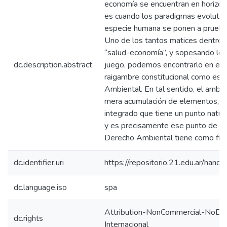
economía se encuentran en horizon
es cuando los paradigmas evolutiv
especie humana se ponen a prueba
Uno de los tantos matices dentro 
“salud-economía”, y sopesando los
dc.description.abstract
juego, podemos encontrarlo en el 
raigambre constitucional como es 
Ambiental. En tal sentido, el ambi
mera acumulación de elementos, si
integrado que tiene un punto natural
y es precisamente ese punto de equ
Derecho Ambiental tiene como fin 
dc.identifier.uri
https://repositorio.21.edu.ar/han
dc.language.iso
spa
Attribution-NonCommercial-NoDeri
dc.rights
Internacional