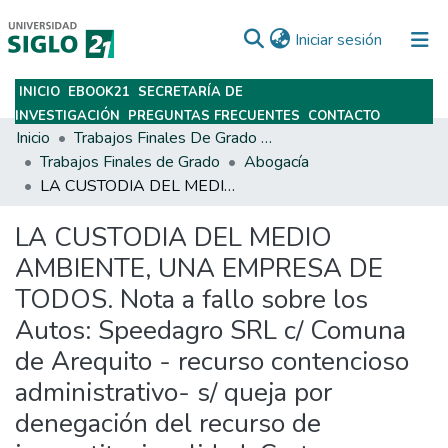
(current)
Iniciar sesión
INICIO
EBOOK21
SECRETARÍA DE
Subir
INVESTIGACIÓN
PREGUNTAS FRECUENTES
CONTACTO
Inicio
Trabajos Finales De Grado Y Posgrado
Trabajos Finales de Grado
Abogacía
LA CUSTODIA DEL MEDIO AMBIENTE, UNA EMPRESA DE TODOS. Nota a fallo sobre los Autos: Speedagro SRL c/ Comuna de Arequito - recurso contencioso administrativo- s/ queja por denegación del recurso de inconstitucionalidad. Corte Suprema de Justicia de Santa Fe. Fecha: 09/12/2015.
LA CUSTODIA DEL MEDIO
AMBIENTE, UNA EMPRESA DE
TODOS. Nota a fallo sobre los
Autos: Speedagro SRL c/ Comuna
de Arequito - recurso contencioso
administrativo- s/ queja por
denegación del recurso de