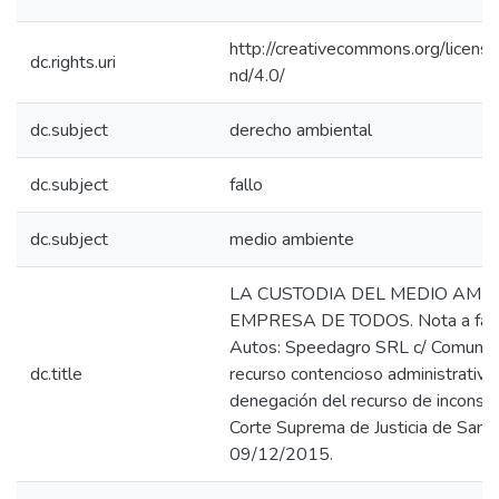
http://creativecommons.org/licens
dc.rights.uri
nd/4.0/
dc.subject
derecho ambiental
dc.subject
fallo
dc.subject
medio ambiente
LA CUSTODIA DEL MEDIO AMBI
EMPRESA DE TODOS. Nota a fallo
Autos: Speedagro SRL c/ Comuna 
dc.title
recurso contencioso administrativo
denegación del recurso de inconstit
Corte Suprema de Justicia de Santa
09/12/2015.