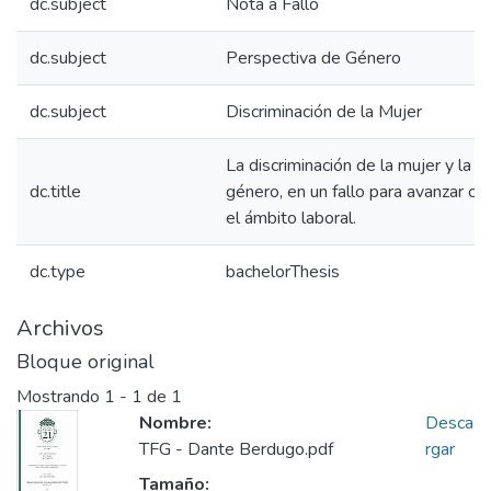
dc.subject
Nota a Fallo
dc.subject
Perspectiva de Género
dc.subject
Discriminación de la Mujer
La discriminación de la mujer y la 
dc.title
género, en un fallo para avanzar co
el ámbito laboral.
dc.type
bachelorThesis
Archivos
Bloque original
Mostrando
1 - 1 de 1
Nombre:
Desca
TFG - Dante Berdugo.pdf
rgar
Tamaño: