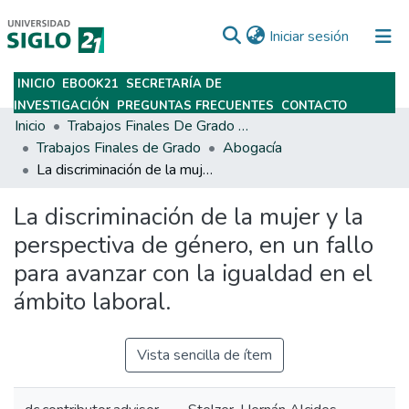
(current)
Iniciar sesión
INICIO
EBOOK21
SECRETARÍA DE
Subir
INVESTIGACIÓN
PREGUNTAS FRECUENTES
CONTACTO
Inicio
Trabajos Finales De Grado Y Posgrado
Trabajos Finales de Grado
Abogacía
La discriminación de la mujer y la perspectiva de género, en un fallo para avanzar con la igualdad en el ámbito laboral.
La discriminación de la mujer y la
perspectiva de género, en un fallo
para avanzar con la igualdad en el
ámbito laboral.
Vista sencilla de ítem