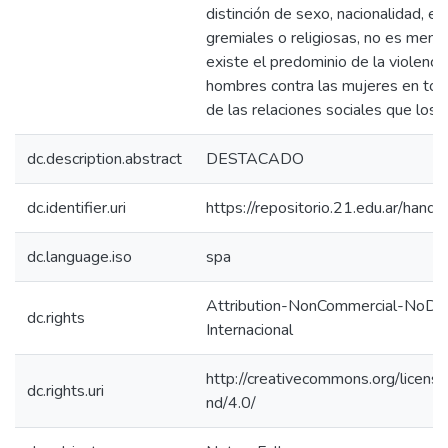
distinción de sexo, nacionalidad, ed
gremiales o religiosas, no es meno
existe el predominio de la violencia
hombres contra las mujeres en tod
de las relaciones sociales que los v
dc.description.abstract
DESTACADO
dc.identifier.uri
https://repositorio.21.edu.ar/han
dc.language.iso
spa
Attribution-NonCommercial-NoDeri
dc.rights
Internacional
http://creativecommons.org/licens
dc.rights.uri
nd/4.0/