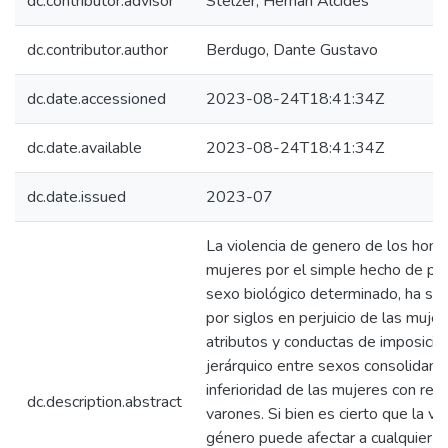
dc.contributor.advisor
Stelzer, Hernán Alcides
dc.contributor.author
Berdugo, Dante Gustavo
dc.date.accessioned
2023-08-24T18:41:34Z
dc.date.available
2023-08-24T18:41:34Z
dc.date.issued
2023-07
La violencia de genero de los homb
mujeres por el simple hecho de pe
sexo biológico determinado, ha sid
por siglos en perjuicio de las muje
atributos y conductas de imposició
jerárquico entre sexos consolidand
inferioridad de las mujeres con res
dc.description.abstract
varones. Si bien es cierto que la vi
género puede afectar a cualquier p