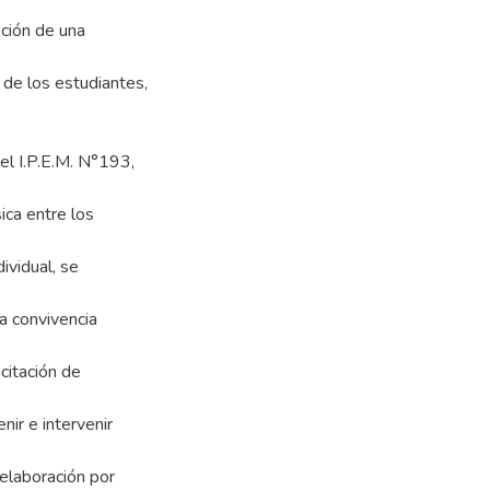
oción de una
de los estudiantes,
el I.P.E.M. N°193,
ica entre los
ividual, se
la convivencia
citación de
nir e intervenir
elaboración por