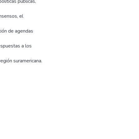
olíticas públicas,
onsensos, el
cción de agendas
respuestas a los
 región suramericana.