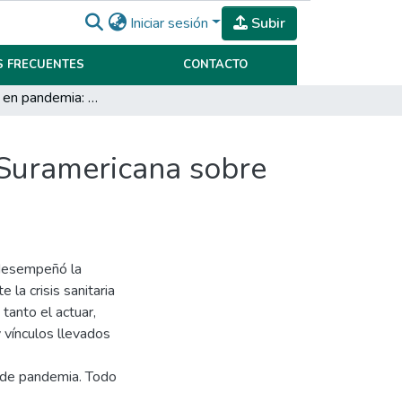
Iniciar sesión
Subir
 FRECUENTES
CONTACTO
Migraciones en pandemia: el rol de la Conferencia Suramericana sobre Migraciones
 Suramericana sobre
e desempeñó la
la crisis sanitaria
tanto el actuar,
 vínculos llevados
 de pandemia. Todo