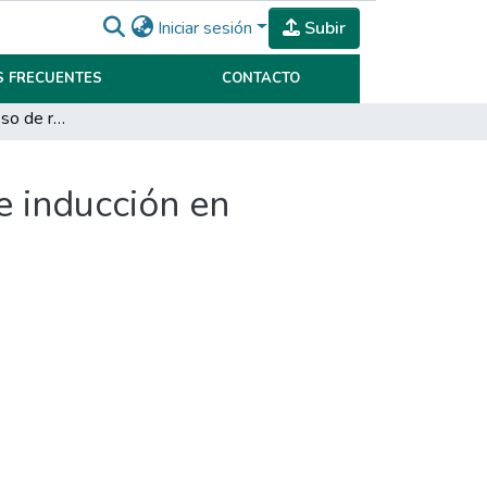
Iniciar sesión
Subir
 FRECUENTES
CONTACTO
Diseño de un proceso de reclutamiento , selección e inducción en Sobrero y Cagnolo S.A
e inducción en