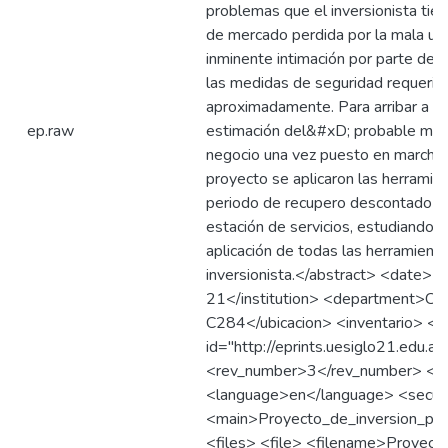
problemas que el inversionista tien
de mercado perdida por la mala ubic
inminente intimación por parte de l
las medidas de seguridad requerid
aproximadamente. Para arribar a las
ep.raw
estimación del&#xD; probable monto 
negocio una vez puesto en marcha y
proyecto se aplicaron las herramie
periodo de recupero descontado e ín
estación de servicios, estudiando s
aplicación de todas las herramienta
inversionista.</abstract> <date>
21</institution> <department>Co
C284</ubicacion> <inventario> 
id="http://eprints.uesiglo21.edu.
<rev_number>3</rev_number> <epr
<language>en</language> <securit
<main>Proyecto_de_inversion_par
<files> <file> <filename>Proyect