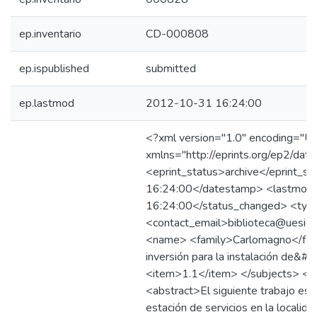
ep.inventario
CD-000808
ep.ispublished
submitted
ep.lastmod
2012-10-31 16:24:00
<?xml version="1.0" encoding="UTF
xmlns="http://eprints.org/ep2/da
<eprint_status>archive</eprint_
16:24:00</datestamp> <lastmo
16:24:00</status_changed> <type>
<contact_email>biblioteca@uesig
<name> <family>Carlomagno</fami
inversión para la instalación de&#
<item>1.1</item> </subjects> <div
<abstract>El siguiente trabajo es la
estación de servicios en la locali