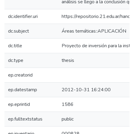
análisis se llego a la conclusión qu
dc.identifier.uri
https://repositorio.21.edu.ar/han
dc.subject
Áreas temáticas::APLICACIÓN
dc.title
Proyecto de inversión para la insta
dc.type
thesis
ep.creatorid
ep.datestamp
2012-10-31 16:24:00
ep.eprintid
1586
ep.fulltextstatus
public
ep.inventario
000828