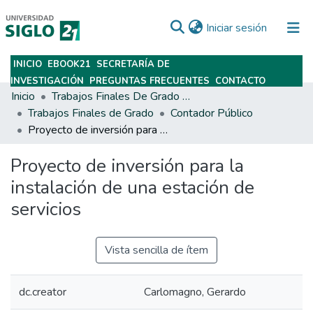
(current)
Iniciar sesión
INICIO
EBOOK21
SECRETARÍA DE
Subir
INVESTIGACIÓN
PREGUNTAS FRECUENTES
CONTACTO
Inicio
Trabajos Finales De Grado Y Posgrado
Trabajos Finales de Grado
Contador Público
Proyecto de inversión para la instalación de una estación de servicios
Proyecto de inversión para la
instalación de una estación de
servicios
Vista sencilla de ítem
dc.creator
Carlomagno, Gerardo