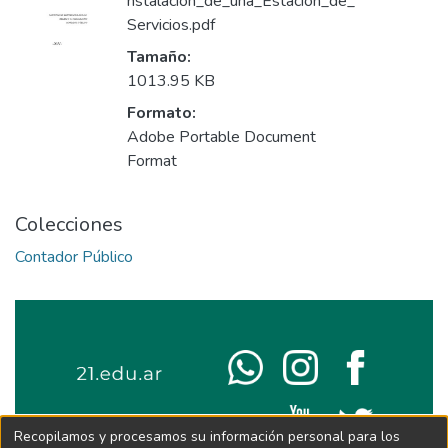
nstalacion_de_una_Estacion_de_
Servicios.pdf
Tamaño:
1013.95 KB
Formato:
Adobe Portable Document
Format
Colecciones
Contador Público
Recopilamos y procesamos su información personal para los