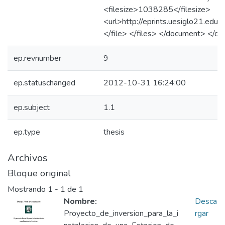
<filesize>1038285</filesize>
<url>http://eprints.uesiglo21.edu
</file> </files> </document> </d
ep.revnumber
9
ep.statuschanged
2012-10-31 16:24:00
ep.subject
1.1
ep.type
thesis
Archivos
Bloque original
Mostrando
1 - 1 de 1
Nombre:
Desca
Proyecto_de_inversion_para_la_i
rgar