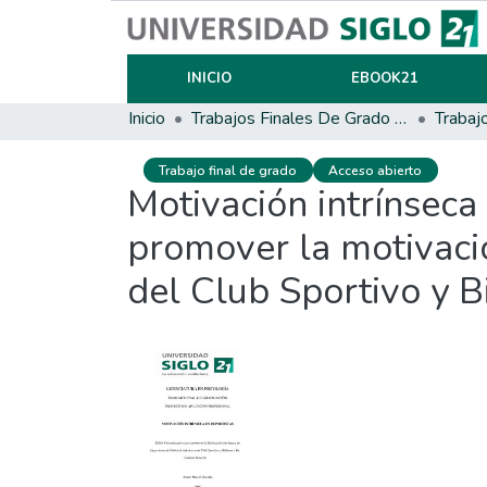
INICIO
EBOOK21
Inicio
Trabajos Finales De Grado Y Posgrado
Trabaj
Trabajo final de grado
Acceso abierto
Motivación intrínseca
promover la motivació
del Club Sportivo y B