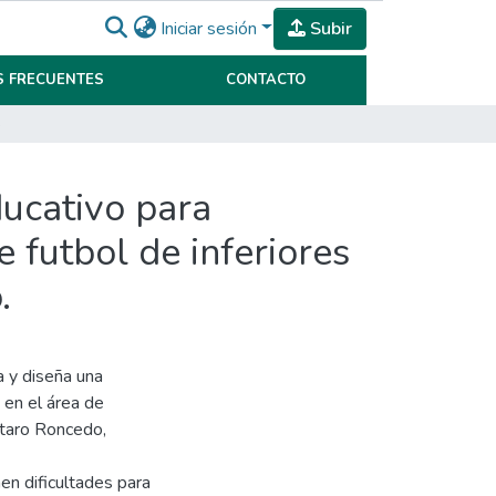
Iniciar sesión
Subir
 FRECUENTES
CONTACTO
. Lautaro Roncedo.
ducativo para
 futbol de inferiores
.
a y diseña una
 en el área de
utaro Roncedo,
en dificultades para