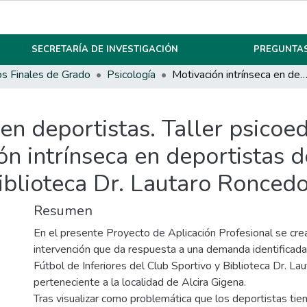
SECRETARÍA DE INVESTIGACIÓN
PREGUNTAS
os Finales de Grado
Psicología
Motivación intrínseca en deportistas. Taller psicoeducativo para promover la motivación intrínseca en deportistas de futbol de inferiores del Club Sportivo y Biblioteca Dr
 en deportistas. Taller psicoe
n intrínseca en deportistas de
iblioteca Dr. Lautaro Roncedo
Resumen
En el presente Proyecto de Aplicación Profesional se cre
intervención que da respuesta a una demanda identificada
Fútbol de Inferiores del Club Sportivo y Biblioteca Dr. La
perteneciente a la localidad de Alcira Gigena.
Tras visualizar como problemática que los deportistas tien