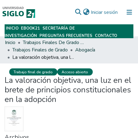
(current)
Iniciar sesión
INICIO
EBOOK21
SECRETARÍA DE
Subir
INVESTIGACIÓN
PREGUNTAS FRECUENTES
CONTACTO
Inicio
Trabajos Finales De Grado Y Posgrado
Trabajos Finales de Grado
Abogacía
La valoración objetiva, una luz en el brete de principios constitucionales en la adopción
Trabajo final de grado
Acceso abierto
La valoración objetiva, una luz en el
brete de principios constitucionales
en la adopción
Archivos