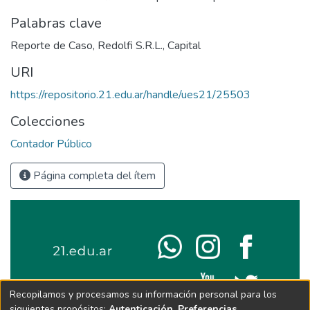
Palabras clave
Reporte de Caso
,
Redolfi S.R.L.
,
Capital
URI
https://repositorio.21.edu.ar/handle/ues21/25503
Colecciones
Contador Público
Página completa del ítem
Recopilamos y procesamos su información personal para los
siguientes propósitos:
Autenticación, Preferencias,