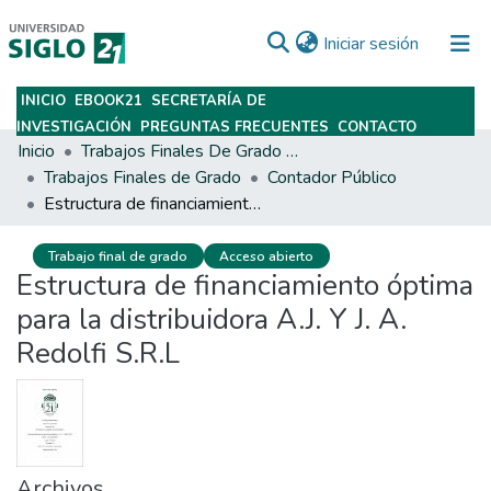
(current)
Iniciar sesión
INICIO
EBOOK21
SECRETARÍA DE
Subir
INVESTIGACIÓN
PREGUNTAS FRECUENTES
CONTACTO
Inicio
Trabajos Finales De Grado Y Posgrado
Trabajos Finales de Grado
Contador Público
Estructura de financiamiento óptima para la distribuidora A.J. Y J. A. Redolfi S.R.L
Trabajo final de grado
Acceso abierto
Estructura de financiamiento óptima
para la distribuidora A.J. Y J. A.
Redolfi S.R.L
Archivos