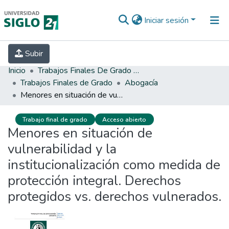
Iniciar sesión
INICIO
EBOOK21
SECRETARÍA DE
Subir
INVESTIGACIÓN
PREGUNTAS FRECUENTES
CONTACTO
Inicio
Trabajos Finales De Grado Y Posgrado
Trabajos Finales de Grado
Abogacía
Menores en situación de vulnerabilidad y la institucionalización como medida de protección integral. Derechos protegidos vs. derechos vulnerados.
Trabajo final de grado
Acceso abierto
Menores en situación de
vulnerabilidad y la
institucionalización como medida de
protección integral. Derechos
protegidos vs. derechos vulnerados.