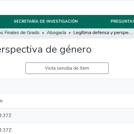
SECRETARÍA DE INVESTIGACIÓN
PREGUNTAS
os Finales de Grado
Abogacía
Legítima defensa y perspectiva de género
erspectiva de género
Vista sencilla de ítem
a
ío
3:37Z
3:37Z