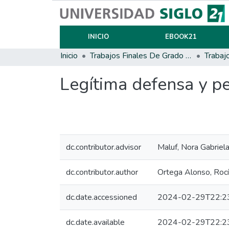
INICIO
EBOOK21
Inicio
Trabajos Finales De Grado Y Posgrado
Trabaj
Legítima defensa y p
dc.contributor.advisor
Maluf, Nora Gabriel
dc.contributor.author
Ortega Alonso, Roc
dc.date.accessioned
2024-02-29T22:2
dc.date.available
2024-02-29T22:2