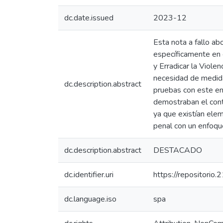
dc.date.issued
2023-12
Esta nota a fallo ab
específicamente en 
y Erradicar la Viole
necesidad de medida
dc.description.abstract
pruebas con este enf
demostraban el cont
ya que existían elem
penal con un enfoque
dc.description.abstract
DESTACADO
dc.identifier.uri
https://repositorio
dc.language.iso
spa