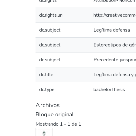
dc.rights
Attribution-NonComm
dc.rights.uri
http://creativecomm
dc.subject
Legítima defensa
dc.subject
Estereotipos de gé
dc.subject
Precedente jurispru
dc.title
Legítima defensa y 
dc.type
bachelorThesis
Archivos
Bloque original
Mostrando
1 - 1 de 1