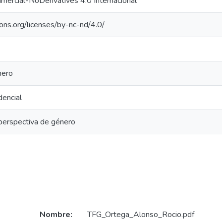
ercial-NoDerivatives 4.0 Internacional
ons.org/licenses/by-nc-nd/4.0/
nero
dencial
perspectiva de género
Nombre:
TFG_Ortega_Alonso_Rocio.pdf