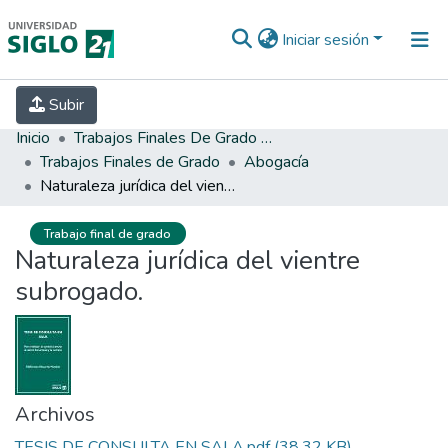
Iniciar sesión
INICIO
EBOOK21
SECRETARÍA DE
Subir
INVESTIGACIÓN
PREGUNTAS FRECUENTES
CONTACTO
Inicio
Trabajos Finales De Grado Y Posgrado
Trabajos Finales de Grado
Abogacía
Naturaleza jurídica del vientre subrogado.
Trabajo final de grado
Naturaleza jurídica del vientre
subrogado.
Archivos
TESIS DE CONSULTA EN SALA.pdf
(38.32 KB)