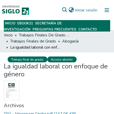
(current)
Iniciar sesión
INICIO
EBOOK21
SECRETARÍA DE
Subir
INVESTIGACIÓN
PREGUNTAS FRECUENTES
CONTACTO
Inicio
Trabajos Finales De Grado Y Posgrado
Trabajos Finales de Grado
Abogacía
La igualdad laboral con enfoque de género
Trabajo final de grado
Acceso abierto
La igualdad laboral con enfoque de
género
Archivos
TFG - Magaquian Cecilia.pdf
(247.06 KB)