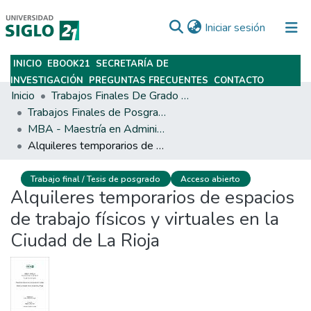
(current)
Iniciar sesión
INICIO
EBOOK21
SECRETARÍA DE
Subir
INVESTIGACIÓN
PREGUNTAS FRECUENTES
CONTACTO
Inicio
Trabajos Finales De Grado Y Posgrado
Trabajos Finales de Posgrados y Maestrías
MBA - Maestría en Administración de Empresas
Alquileres temporarios de espacios de trabajo físicos y virtuales en la Ciudad de La Rioja
Trabajo final / Tesis de posgrado
Acceso abierto
Alquileres temporarios de espacios
de trabajo físicos y virtuales en la
Ciudad de La Rioja