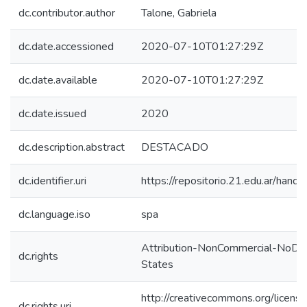
dc.contributor.author
Talone, Gabriela
dc.date.accessioned
2020-07-10T01:27:29Z
dc.date.available
2020-07-10T01:27:29Z
dc.date.issued
2020
dc.description.abstract
DESTACADO
dc.identifier.uri
https://repositorio.21.edu.ar/han
dc.language.iso
spa
Attribution-NonCommercial-NoDer
dc.rights
States
http://creativecommons.org/licens
dc.rights.uri