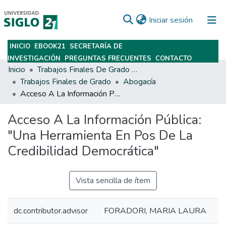
(current)
Iniciar sesión
INICIO
EBOOK21
SECRETARÍA DE
Subir
INVESTIGACIÓN
PREGUNTAS FRECUENTES
CONTACTO
Inicio
Trabajos Finales De Grado Y Posgrado
Trabajos Finales de Grado
Abogacía
Acceso A La Información Pública: "Una Herramienta En Pos De La Credibilidad Democrática"
Acceso A La Información Pública:
"Una Herramienta En Pos De La
Credibilidad Democrática"
Vista sencilla de ítem
dc.contributor.advisor
FORADORI, MARIA LAURA