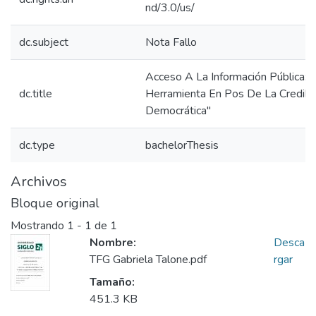
nd/3.0/us/
dc.subject
Nota Fallo
Acceso A La Información Pública: 
dc.title
Herramienta En Pos De La Credibil
Democrática"
dc.type
bachelorThesis
Archivos
Bloque original
Mostrando
1 - 1 de 1
Nombre:
Desca
TFG Gabriela Talone.pdf
rgar
Tamaño:
451.3 KB