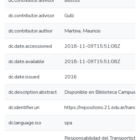
dc.contributor.advisor
Bustos
dc.contributor.advisor
Gulli
dc.contributor.author
Martina, Mauricio
dc.date.accessioned
2018-11-09T15:51:08Z
dc.date.available
2018-11-09T15:51:08Z
dc.date.issued
2016
dc.description.abstract
Disponible en Biblioteca Campus 
dc.identifier.uri
https://repositorio.21.edu.ar/han
dc.language.iso
spa
Responsabilidad del Transportista